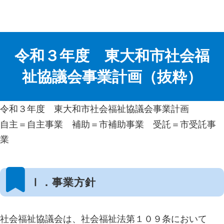
コ
ナ
令和３年度 東大和市社会福
ン
ビ
テ
ゲ
祉協議会事業計画（抜粋）
ン
ー
ツ
シ
令和３年度 東大和市社会福祉協議会事業計画
へ
ョ
自主＝自主事業 補助＝市補助事業 受託＝市受託事
ス
ン
業
キ
に
ッ
移
Ⅰ．事業方針
プ
動
社会福祉協議会は、社会福祉法第１０９条において