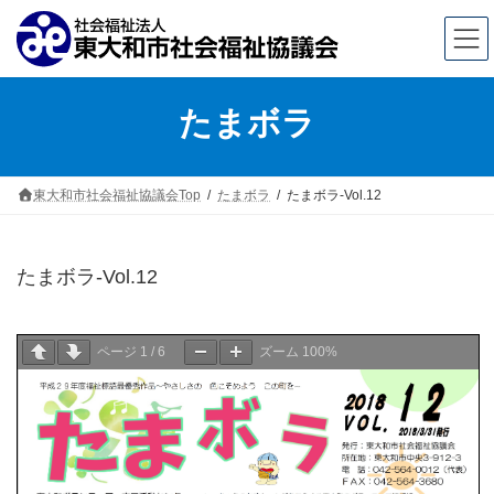
コ
ナ
たまボラ
ン
ビ
テ
ゲ
ン
ー
東大和市社会福祉協議会Top
たまボラ
たまボラ-Vol.12
ツ
シ
へ
ョ
たまボラ-Vol.12
ス
ン
キ
に
ページ
1
/
6
ズーム
100%
ッ
移
プ
動