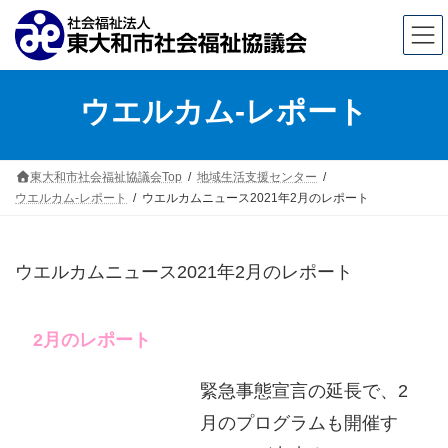
コ
ナ
ウエルカム-レポート
ン
ビ
テ
ゲ
ン
ー
東大和市社会福祉協議会Top
地域生活支援センター
ウエルカム-レポート
ウエルカムニュース2021年2月のレポート
ツ
シ
へ
ョ
ス
ン
ウエルカムニュース2021年2月のレポート
キ
に
ッ
移
2
月のレポート
プ
動
緊急事態宣言の延長で、2
月のプログラムも開催す