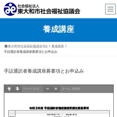
コ
ナ
養成講座
ン
ビ
テ
ゲ
ン
ー
東大和市社会福祉協議会Top
養成講座
手話通訳者養成講座募要項とお申込み
ツ
シ
へ
ョ
ス
ン
手話通訳者養成講座募要項とお申込み
キ
に
ッ
移
ページ
1
/
1
ズーム
100%
プ
動