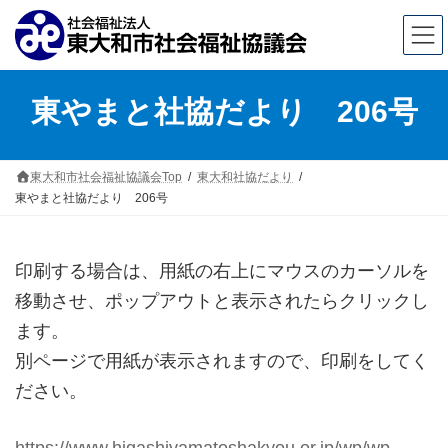
コ
ナ
東やまと社協だより 206号
ン
ビ
テ
ゲ
ン
ー
東大和市社会福祉協議会Top
東大和社協だより
東やまと社協だより 206号
ツ
シ
へ
ョ
ス
ン
印刷する場合は、用紙の右上にマウスのカーソルを
移動させ、ポップアウトと表示されたらクリックし
キ
に
ます。
ッ
移
別ページで用紙が表示されますので、印刷をしてく
プ
動
ださい。