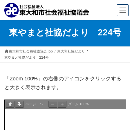
コ
ナ
東やまと社協だより 224号
ン
ビ
テ
ゲ
ン
ー
東大和市社会福祉協議会Top
東大和社協だより
東やまと社協だより 224号
ツ
シ
へ
ョ
ス
ン
「Zoom 100%」の右側のアイコンをクリックする
と大きく表示されます。
キ
に
ッ
移
ページ
1
/
2
ズーム
100%
プ
動