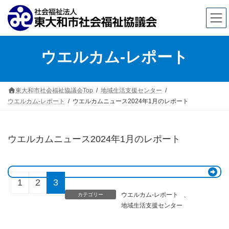
コ
ナ
ウエルカム-レポート
ン
ビ
テ
ゲ
ン
ー
東大和市社会福祉協議会Top
地域生活支援センター
ウエルカム-レポート
ウエルカムニュース2024年1月のレポート
ツ
シ
へ
ョ
ス
ン
ウエルカムニュース2024年1月のレポート
キ
に
ッ
移
1
2
3
プ
動
ウエルカム-レポート
、
カテゴリー
地域生活支援センター