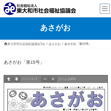
コ
ナ
あさがお
ン
ビ
テ
ゲ
ン
ー
東大和市社会福祉協議会Top
あさがお
あさがお「第15号」
ツ
シ
へ
ョ
あさがお「第15号」
ス
ン
キ
に
ページ
1
/
2
ズーム
100%
ッ
移
プ
動