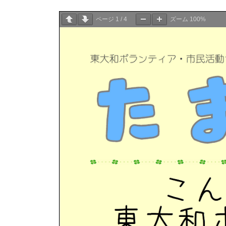
ページ
1
/
4
ズーム
100%