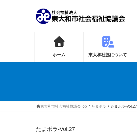
コ
ナ
ン
ビ
テ
ゲ
ン
ー
ツ
シ
へ
ョ
ホーム
東大和社協について
ス
ン
キ
に
ッ
移
プ
動
東大和市社会福祉協議会Top
たまボラ
たまボラ-Vol.27
たまボラ-Vol.27