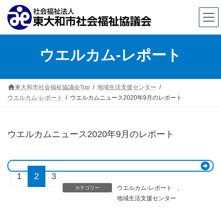
コ
ナ
ウエルカム-レポート
ン
ビ
テ
ゲ
ン
ー
東大和市社会福祉協議会Top
地域生活支援センター
ウエルカム-レポート
ウエルカムニュース2020年9月のレポート
ツ
シ
へ
ョ
ス
ン
ウエルカムニュース2020年9月のレポート
キ
に
ッ
移
1
2
3
プ
動
ウエルカム-レポート
、
カテゴリー
地域生活支援センター